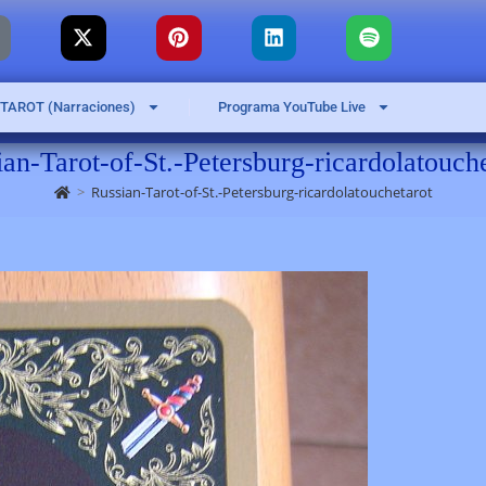
 TAROT (Narraciones)
Programa YouTube Live
an-Tarot-of-St.-Petersburg-ricardolatouch
>
Russian-Tarot-of-St.-Petersburg-ricardolatouchetarot