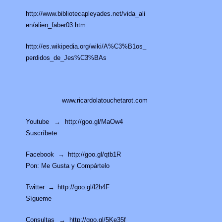
http://www.bibliotecapleyades.net/vida_ali
en/alien_faber03.htm
http://es.wikipedia.org/wiki/A%C3%B1os_
perdidos_de_Jes%C3%BAs
www.ricardolatouchetarot.com
Youtube → http://goo.gl/MaOw4
Suscríbete
Facebook → http://goo.gl/qtb1R
Pon: Me Gusta y Compártelo
Twitter → http://goo.gl/l2h4F
Sígueme
Consultas → http://goo.gl/5Ke35f