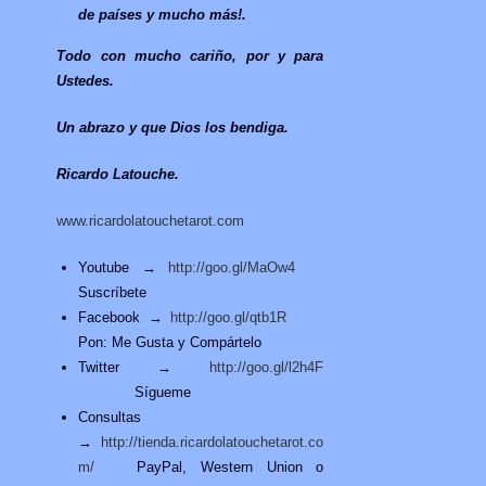
de países y mucho más!.
Todo con mucho cariño, por y para
Ustedes.
Un abrazo y que Dios los bendiga.
Ricardo Latouche.
www.ricardolatouchetarot.com
Youtube →
http://goo.gl/MaOw4
Suscríbete
Facebook →
http://goo.gl/qtb1R
Pon: Me Gusta y Compártelo
Twitter →
http://goo.gl/l2h4F
Sígueme
Consultas
→
http://tienda.ricardolatouchetarot.co
m/
PayPal, Western Union o