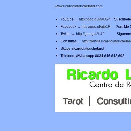
www.ricardolatouchetarot.com
Youtube →
http://goo.gl/MaOw4
Suscríbet
Facebook →
http://goo.gl/qtb1R
Pon: Me Gu
Twitter →
http://goo.gl/l2h4F
Síguem
Consultas →
http://tienda.ricardolatouchetar
Skype: ricardolatouchetarot
Teléfono, #Whatsapp 0034 646 642 692.