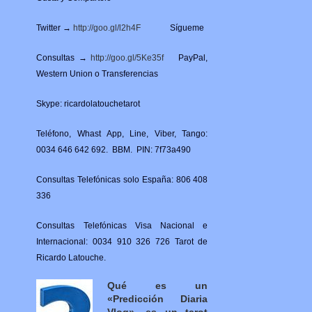
Twitter →
http://goo.gl/l2h4F
Sígueme
Consultas →
http://goo.gl/5Ke35f
PayPal,
Western Union o Transferencias
Skype: ricardolatouchetarot
Teléfono, Whast App, Line, Viber, Tango:
0034 646 642 692. BBM. PIN: 7f73a490
Consultas Telefónicas solo España: 806 408
336
Consultas Telefónicas Visa Nacional e
Internacional: 0034 910 326 726 Tarot de
Ricardo Latouche.
Qué es un
«Predicción Diaria
Vlog», es un tarot