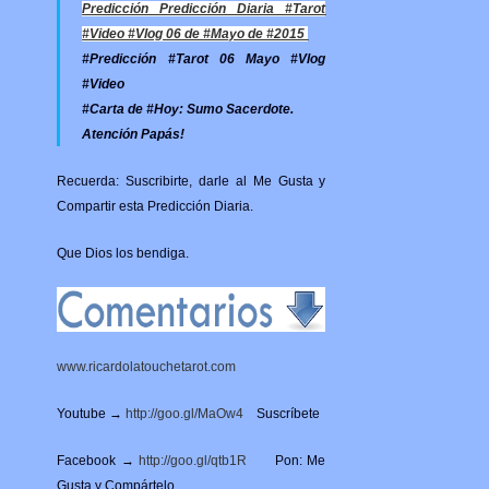
Predicción Predicción Diaria #Tarot
#Video #Vlog 06 de #Mayo de #2015
#Predicción #Tarot 06 Mayo #Vlog
#Video
#Carta de #Hoy: Sumo Sacerdote.
Atención Papás!
Recuerda: Suscribirte, darle al Me Gusta y
Compartir esta Predicción Diaria.
Que Dios los bendiga.
www.ricardolatouchetarot.com
Youtube →
http://goo.gl/MaOw4
Suscríbete
Facebook →
http://goo.gl/qtb1R
Pon: Me
Gusta y Compártelo