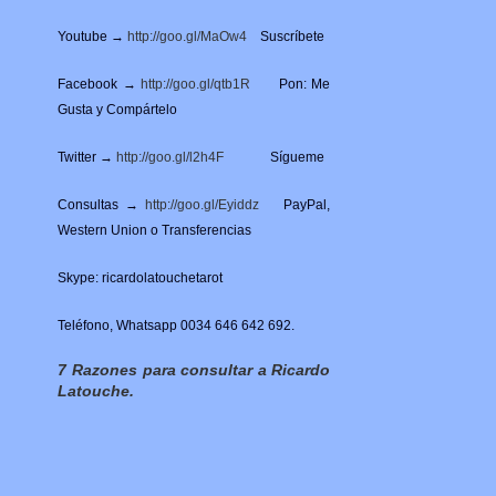
Youtube →
http://goo.gl/MaOw4
Suscríbete
Facebook →
http://goo.gl/qtb1R
Pon: Me
Gusta y Compártelo
Twitter →
http://goo.gl/l2h4F
Sígueme
Consultas →
http://goo.gl/Eyiddz
PayPal,
Western Union o Transferencias
Skype: ricardolatouchetarot
Teléfono, Whatsapp 0034 646 642 692.
7 Razones para consultar a Ricardo
Latouche.